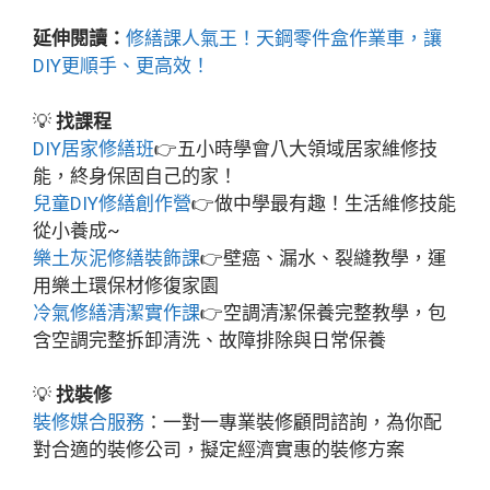
延伸閱讀：
修繕課人氣王！天鋼零件盒作業車，讓
DIY更順手、更高效！
💡
找課程
DIY居家修繕班
👉五小時學會八大領域居家維修技
能，終身保固自己的家！
兒童DIY修繕創作營
👉做中學最有趣！生活維修技能
從小養成~
樂土灰泥修繕裝飾課
👉壁癌、漏水、裂縫教學，運
用樂土環保材修復家園
冷氣修繕清潔實作課
👉空調清潔保養完整教學，包
含空調完整拆卸清洗、故障排除與日常保養
💡
找裝修
裝修媒合服務
：一對一專業裝修顧問諮詢，為你配
對合適的裝修公司，擬定經濟實惠的裝修方案