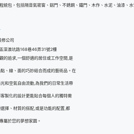
程統包，包括隔音氣密窗、鋁門、不銹鋼、鐵門、木作、水泥、油漆、水
計
裝修公司
深澳坑路168巷46弄31號2樓
觀的追求,一個舒適的居住或工作空間,是
過點、線、面的巧妙結合而成的藝術品。在
陽光和空氣自由流動,為我們的日常生活帶
而客製化的設計更能貼合每個人的獨特需
的選擇、材質的搭配,或是功能的配置,都
專屬於您的夢想家園。