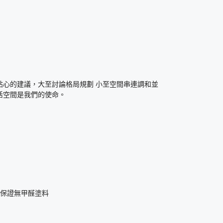
貼心的建議，大至討論格局規劃 小至空間串連調和並
活空間是我們的使命。
，保證無甲醛塗料