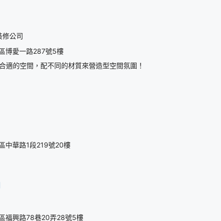
裝修公司
區博愛一路287號5樓
合適的空間，配不同的材質來營造型空間氛圍！
中華路1段219號20樓
司
福興路78巷20弄28號5樓