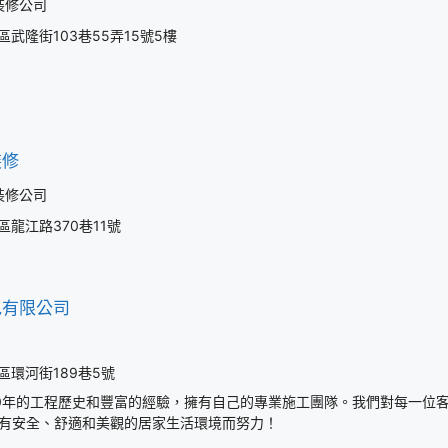
裝修公司
武隆街103巷55弄15號5樓
裝修
裝修公司
龍江路370巷11號
包有限公司
區環河街189巷5號
0年的工程歷史和豐富的經驗，擁有自己的專業施工團隊。我們對每一位
有安全、舒適和美觀的居家生活環境而努力！