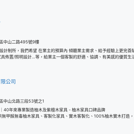
計
區中山二路495號9樓
設計制所，我們希望 在業主的預算內 傾聽業主需求、給予經驗上更完善
家具佈置/照明設計…等，給業主一個客製的舒適、協調、有美感的優質生
有限公司
區中山北路三段53號之1
｜40年來專業製造柚木及紫檀木家具 - 柚木家具口碑品牌
提供無甲醛無毒柚木家具、客製化家具、實木客製化、100%柚木實木打造