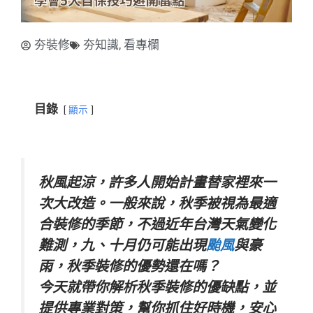
夯裝修
夯知識
,
看專欄
目錄
顯示
秋風起涼，許多人開始計畫替家裡來一
次大改造。一般來說，秋季被視為最適
合裝修的季節，不過近年台灣天氣變化
難測，九、十月仍可能出現
颱風
與豪
雨，秋季裝修的優勢還在嗎？
今天就帶你解析秋季裝修的優缺點，並
提供專業對策，幫你抓住好時機，安心