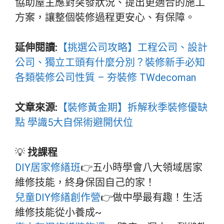
協助屋主應對突發狀況、提出更適合的施工
方案，讓整個裝修過程更安心、有保障。
延伸閱讀:
【挑選公司攻略】工程公司、設計
公司、獨立工頭有什麼分別？裝修新手必知
各類裝修公司性質 – 夯裝修 TWdecoman
文章來源:
【裝修黃金期】拆解秋季裝修優缺
點 學識5大自保術避開伏位
💡
找課程
DIY居家修繕班
👉五小時學會八大領域居家
維修技能，終身保固自己的家！
兒童DIY修繕創作營
👉做中學最有趣！生活
維修技能從小養成~