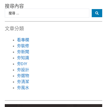
搜尋內容
文章分類
看專欄
夯裝修
夯新聞
夯知識
夯DIY
夯設計
夯選物
夯清潔
夯風水