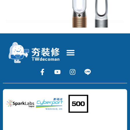
Copyright
©
2024
DECOMAN
DEVELOPMENT
LIMITED
All