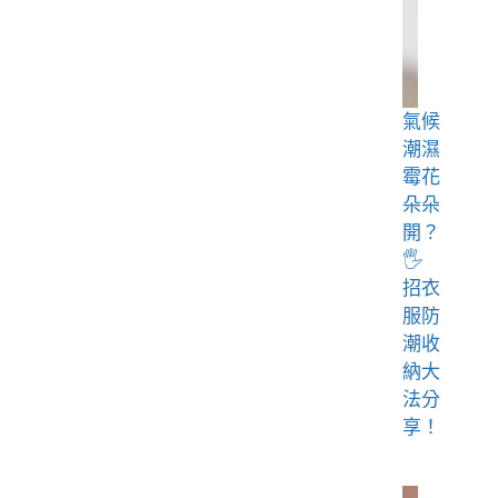
氣候
潮濕
霉花
朵朵
開？
🖐️
招衣
服防
潮收
納大
法分
享！