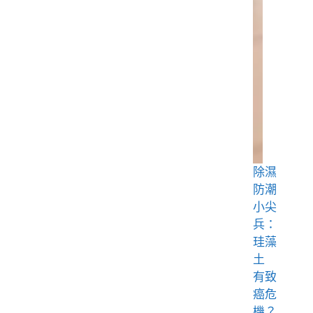
除濕
防潮
小尖
兵：
珪藻
土
有致
癌危
機？