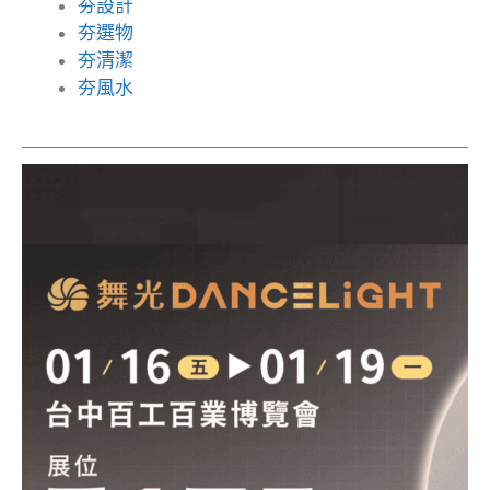
夯設計
夯選物
夯清潔
夯風水