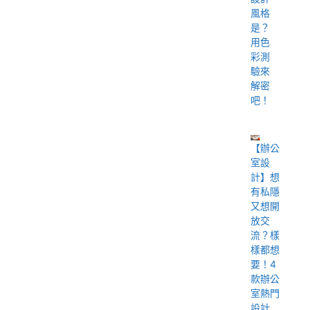
風格
是？
用色
彩測
驗來
解密
吧！
【辦公
室設
計】想
有私隱
又想開
放交
流？樣
樣都想
要！4
款辦公
室熱門
設計