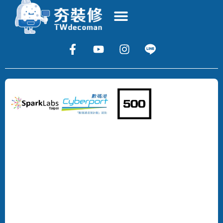
Copyright
©
2024
DECOMAN
DEVELOPMENT
LIMITED
All
Rights
Reserved.
版
權
所
有，
不
得