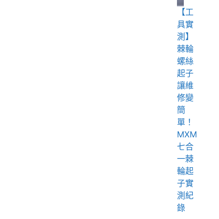
【工
具實
測】
棘輪
螺絲
起子
讓維
修變
簡
單！
MXM
七合
一棘
輪起
子實
測紀
錄