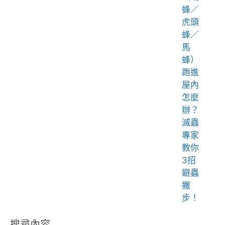
蜂／
虎頭
蜂／
馬
蜂）
跑進
屋內
怎麼
辦？
滅蟲
專家
教你
3招
避蟲
撇
步！
搜尋內容