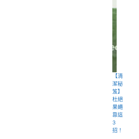
【清
潔秘
笈】
杜絕
果蠅
靠這
3
招！