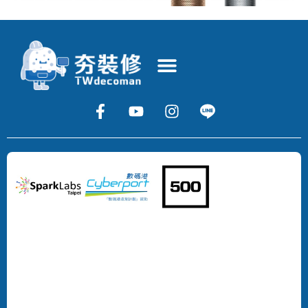
Copyright
©
2024
DECOMAN
DEVELOPMENT
LIMITED
All
Rights
Reserved.
版
權
所