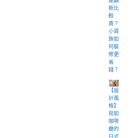
屋翻
新比
較
貴？
小資
族如
何裝
修更
省
錢？
【設
計風
格】
宛如
咖啡
廳的
日式