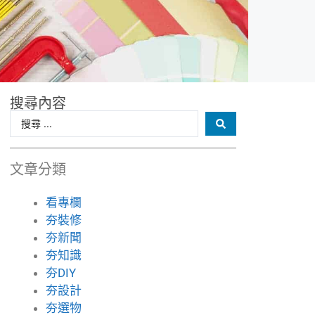
搜尋內容
文章分類
看專欄
夯裝修
夯新聞
夯知識
夯DIY
夯設計
夯選物