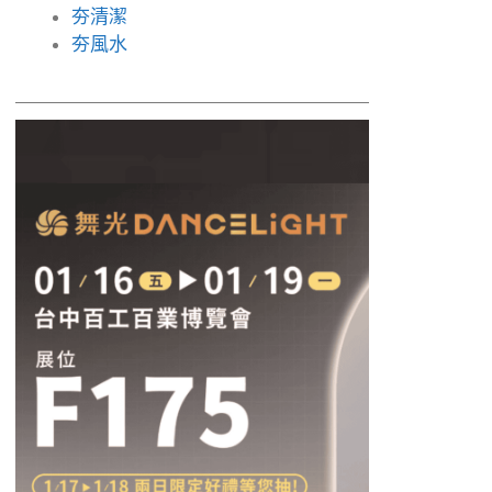
夯清潔
夯風水