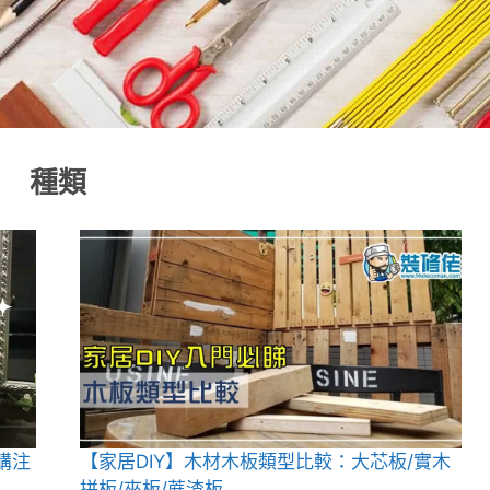
種類
購注
【家居DIY】木材木板類型比較：大芯板/實木
拼板/夾板/蔗渣板