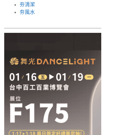
夯清潔
夯風水