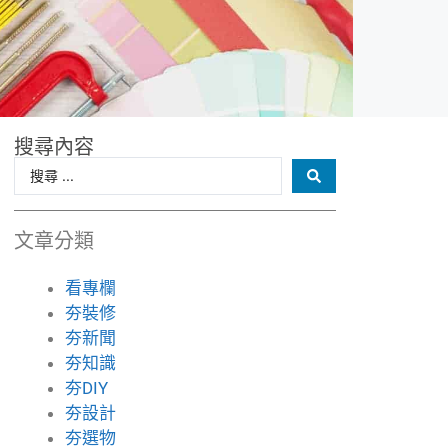
搜尋內容
文章分類
看專欄
夯裝修
夯新聞
夯知識
夯DIY
夯設計
夯選物