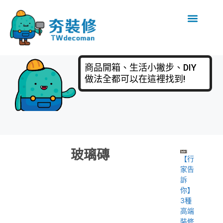
商品開箱、生活小撇步、DIY
做法全都可以在這裡找到!
玻璃磚
【行
家告
訴
你】
3種
高端
裝修