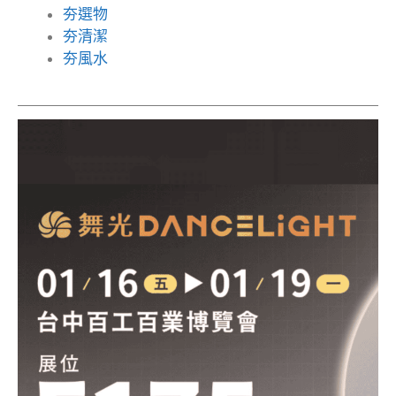
夯選物
夯清潔
夯風水