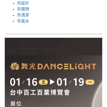
夯設計
夯選物
夯清潔
夯風水