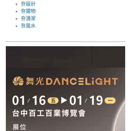
夯設計
夯選物
夯清潔
夯風水