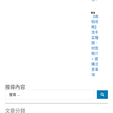
【選
物攻
略】
洗手
盆種
類、
材質
簡介
+ 選
購注
意事
項
搜尋內容
文章分類