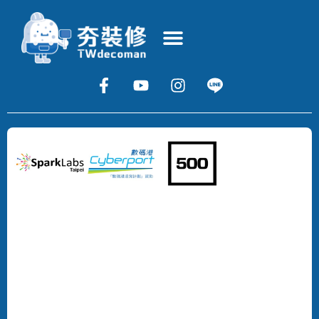
Copyright
©
2024
DECOMAN
DEVELOPMENT
LIMITED
All
Rights
Reserved.
版
權
所
有，
不