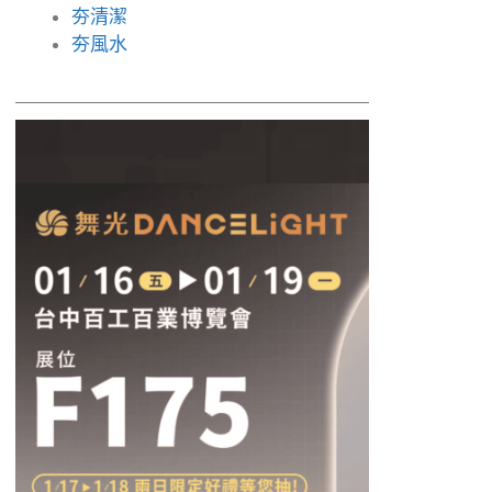
夯清潔
夯風水