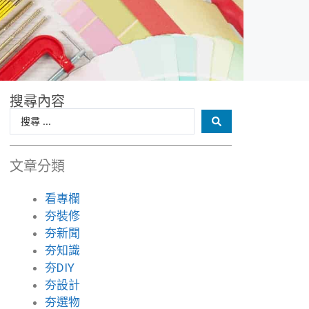
搜尋內容
文章分類
看專欄
夯裝修
夯新聞
夯知識
夯DIY
夯設計
夯選物