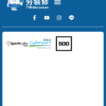
Copyright
©
2024
DECOMAN
DEVELOPMENT
LIMITED
All
Rights
Reserved.
版
權
所
有，
不
得
轉
載