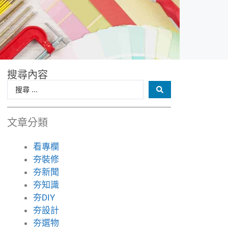
搜尋內容
文章分類
看專欄
夯裝修
夯新聞
夯知識
夯DIY
夯設計
夯選物