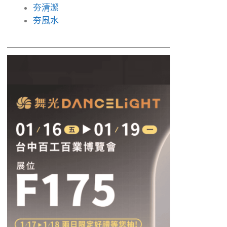
夯清潔
夯風水