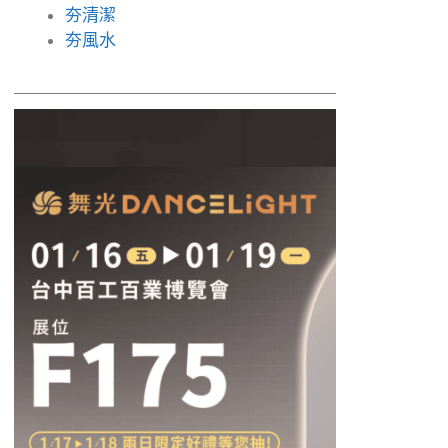
夯清潔
夯風水