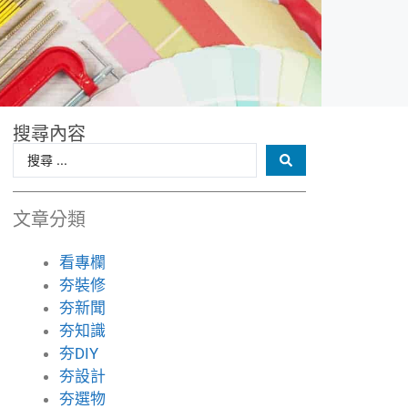
搜尋內容
文章分類
看專欄
夯裝修
夯新聞
夯知識
夯DIY
夯設計
夯選物