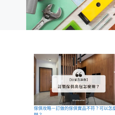
傢俱攻略－訂做的傢俱實品不符？可以怎
辦？