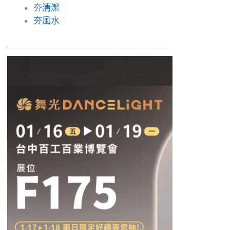
夯清潔
夯風水