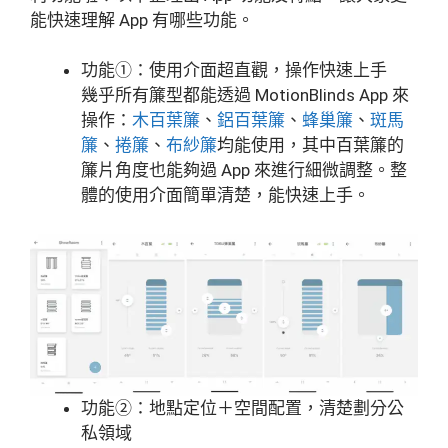
能快速理解 App 有哪些功能。
功能①：使用介面超直觀，操作快速上手
幾乎所有簾型都能透過 MotionBlinds App 來
操作：
木百葉簾
、
鋁百葉簾
、
蜂巢簾
、
斑馬
簾
、
捲簾
、
布紗簾
均能使用，其中百葉簾的
簾片角度也能夠過 App 來進行細微調整。整
體的使用介面簡單清楚，能快速上手。
功能②：地點定位＋空間配置，清楚劃分公
私領域