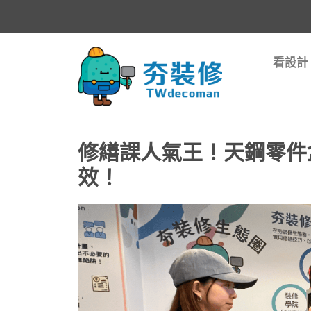
看設計
修繕課人氣王！天鋼零件
效！