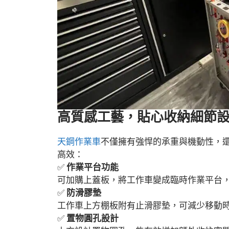
高質感工藝，貼心收納細節
天鋼作業車
不僅擁有強悍的承重與機動性，
高效：
✅
作業平台功能
可加購上蓋板，將工作車變成臨時作業平台
✅
防滑膠墊
工作車上方棚板附有止滑膠墊，可減少移動
✅
置物圓孔設計