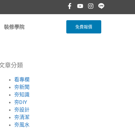
裝修學院
免費報價
文章分類
看專欄
夯新聞
夯知識
夯DIY
夯設計
夯清潔
夯風水