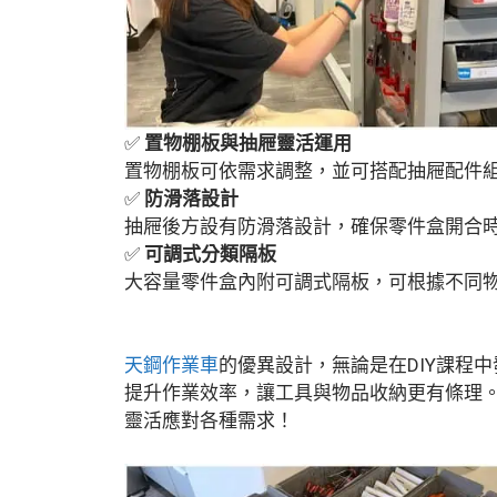
✅
置物棚板與抽屜靈活運用
置物棚板可依需求調整，並可搭配抽屜配件
✅
防滑落設計
抽屜後方設有防滑落設計，確保零件盒開合
✅
可調式分類隔板
大容量零件盒內附可調式隔板，可根據不同
天鋼作業車
的優異設計，無論是在DIY課程
提升作業效率，讓工具與物品收納更有條理
靈活應對各種需求！