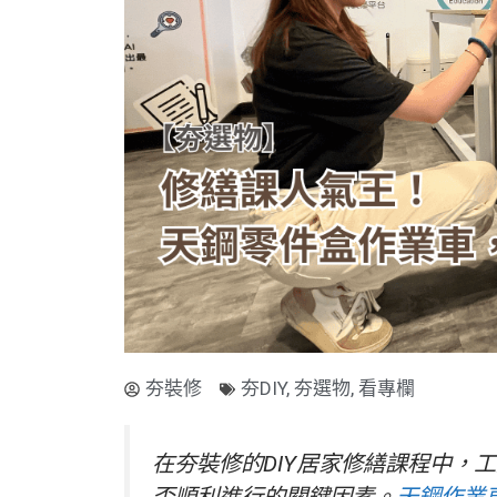
夯裝修
夯DIY
,
夯選物
,
看專欄
在夯裝修的DIY居家修繕課程中，