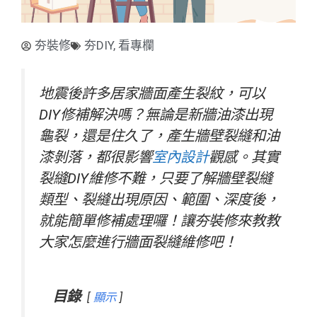
夯裝修
夯DIY
,
看專欄
地震後許多居家牆面產生裂紋，可以
DIY修補解決嗎？無論是新牆油漆出現
龜裂，還是住久了，產生牆壁裂縫和油
漆剝落，都很影響
室內設計
觀感。其實
裂縫DIY維修不難，只要了解牆壁裂縫
類型、裂縫出現原因、範圍、深度後，
就能簡單修補處理囉！讓夯裝修來教教
大家怎麼進行牆面裂縫維修吧！
目錄
顯示