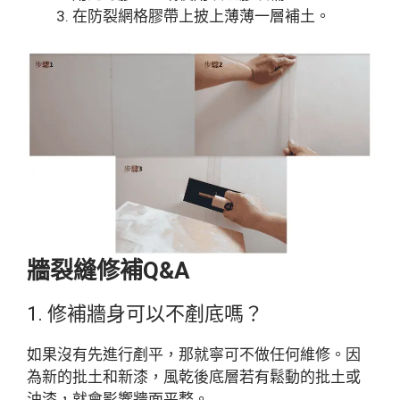
在防裂網格膠帶上披上薄薄一層補土。
牆裂縫修補Q&A
1. 修補牆身可以不剷底嗎？
如果沒有先進行剷平，那就寧可不做任何維修。因
為新的批土和新漆，風乾後底層若有鬆動的批土或
油漆，就會影響牆面平整。