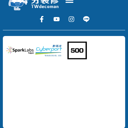
Copyright
©
2024
DECOMAN
DEVELOPMENT
LIMITED
All
Rights
Reserved.
版
權
所
有，
不
得
轉
載