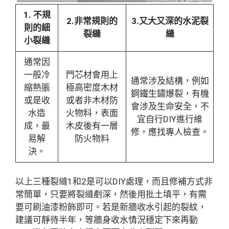
1. 不規
2.非常規則的
3.又大又深的水泥裂
則的細
裂縫
縫
小裂縫
通常因
一般冷
門芯材會用上
通常涉及結構，例如
縮熱脹
極高密度木材
鋼鐵生鏽爆裂，有機
或是收
或者非木材防
會涉及生命安全，不
水造
火物料，表面
宜自行DIY進行維
成，最
木皮後有一層
修，應找專人檢查。
易解
防火物料
決。
以上三種裂縫1和2是可以DIY處理，而且修補方式非
常簡單，只要將裂縫剷深，然後用批土填平，有需
要可刷油漆粉飾即可。若是新牆收水引起的裂紋，
建議可靜待半年，等牆身收水情況穩定下來再動