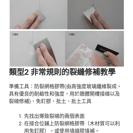
類型2 非常規則的裂縫修補教學
準備工具：防裂網格膠帶(由高強度玻璃纖維製成，
具有優良的耐鹼性和強度，用於牆體開槽接縫以及
裂縫修補)、免釘膠、批土、批土工具
先找出導致裂縫的兩個表面
在接合位鋪上防裂網格膠帶（木材質可以利
用免釘膠），或使用填縫膠填補。