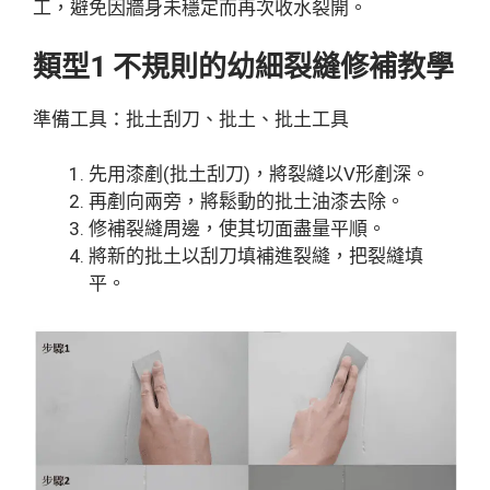
工，避免因牆身未穩定而再次收水裂開。
類型1 不規則的幼細裂縫修補教學
準備工具：批土刮刀、批土、批土工具
先用漆剷(批土刮刀)，將裂縫以V形剷深。
再剷向兩旁，將鬆動的批土油漆去除。
修補裂縫周邊，使其切面盡量平順。
將新的批土以刮刀填補進裂縫，把裂縫填
平。