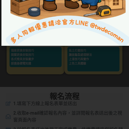
燈具、插座、開關篇
油漆篇
插座更換安裝技巧
批土打磨技巧
開關更換安裝技巧
牆面龜裂處理辦法
各式燈具安裝撇步
上漆技巧與實作
認識基礎電知識
上色工具體驗
報名流程
1.填寫下方線上報名表單並送出
2.收取e-mail確認報名內容，並詳閱報名表送出後之視
窗頁面內容