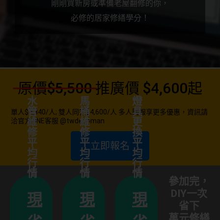
剛剛買新房或準備老屋翻修的你，
必修的居家修繕學分！
錢
省
刻
即
！
錢
省
錢
o
原價$5,500
推廣價 $4,600起
刻
省
即
刻
Pr
水
馬
燈
即
管
桶
具
成
單人$4,840/人; 雙人同行$4,600/人 多人團報享更多優惠，資訊請
維
維
更
！
洽官方LINE客服 @twdecoman
變
！
修
修
換
以
以
平
平
平
y
立即報名
可
可
錢
均
均
均
s
省
也
行
行
行
錢
也
刻
a
省
情
情
情
即
修
你
刻
參加完，
e
即
己
具
DIY一次
現
現
現
o
巧
自
燈
省下
s
始
技
了
式
萬元修繕