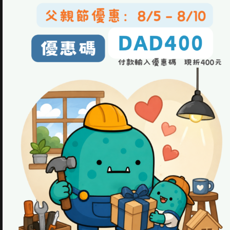
手工具使用技巧
矽利康槍使用技巧
電動工具使用技巧
DIY刮膠工具
木板組裝體驗
修飾膠條技巧
去除矽利康技巧
SKILL 5
SKILL 6
門鎖篇
櫃門鉸鍊篇
房門鎖尺寸介紹
鉸鍊尺寸介紹
喇叭鎖更換技巧
門鉸鍊拆除技巧
手把鎖更換技巧
門鉸鍊安裝重點
實際門鎖更換DIY
安裝門鉸鍊於櫃體技巧
SKILL 7
SKILL 8