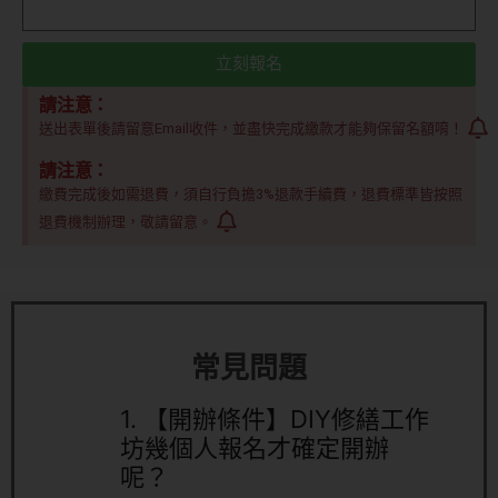
立刻報名
請注意：
送出表單後請留意Email收件，並盡快完成繳款才能夠保留名額唷！
請注意：
繳費完成後如需退費，須自行負擔3%退款手續費，退費標準皆按照
退費機制辦理，敬請留意。
常見問題
1.
【開辦條件】DIY修繕工作
坊幾個人報名才確定開辦
呢？