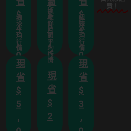
省
省
省
塞
開
裝
壞
更
費！
各
堵
零
換
組
頭
$
$
$
、
油
維
組
桶
從
具
龍
錢
關
漆
修
裝
省
馬
4
2
2
漆
工
水
平
門
刻
平
開
、
即
油
動
均
鎖
均
、
、
,
,
,
水
行
平
行
手
電
管
座
情
均
情
！
漏
把
、
水
0
0
0
插
行
難
箱
手
具
情
現
現
換
檢
麼
水
你
0
0
0
工
更
健
那
帶
現
手
省
省
頭
析
0
0
0
有
單
學
會
龍
解
省
教
$
$
沒
水
簡
桶
學
元
元
元
換
管
馬
鎖
超
次
更
$
水
5
3
整
門
色
一
座
位
完
換
插
牆
方
2
驗
超
,
,
、
全
更
新
經
具
,
0
0
換
戰