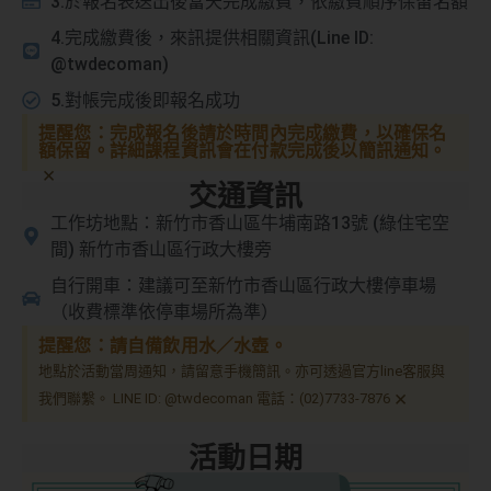
3.於報名表送出後當天完成繳費，依繳費順序保留名額
4.完成繳費後，來訊提供相關資訊(Line ID:
@twdecoman)
5.對帳完成後即報名成功
提醒您：完成報名後請於時間內完成繳費，以確保名
額保留。詳細課程資訊會在付款完成後以簡訊通知。
×
交通資訊
工作坊地點：新竹市香山區牛埔南路13號 (綠住宅空
間) 新竹市香山區行政大樓旁
自行開車：建議可至新竹市香山區行政大樓停車場
（收費標準依停車場所為準）
提醒您：請自備飲用水／水壺。
地點於活動當周通知，請留意手機簡訊。亦可透過官方line客服與
×
我們聯繫。 LINE ID: @twdecoman 電話：(02)7733-7876
活動日期