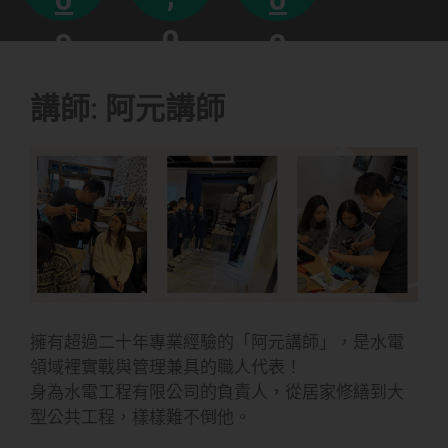
燈
顧
、
手
實
己
0
0
0
把
霉
自
裝
手
全
發
組
0
0
0
安
癌
講師: 阿元講師
積
的
0
壁
元
元
累
己
自
師
元
次
大
二
成
第
能
賺
也
A
白
E
小
K
漆
I
油
讓
擁有超過二十年專業經驗的「阿元講師」，是水電
別
領域裡實戰與管理兼具的職人代表！
身為水電工程有限公司的負責人，從居家修繕到大
型公共工程，樣樣難不倒他。