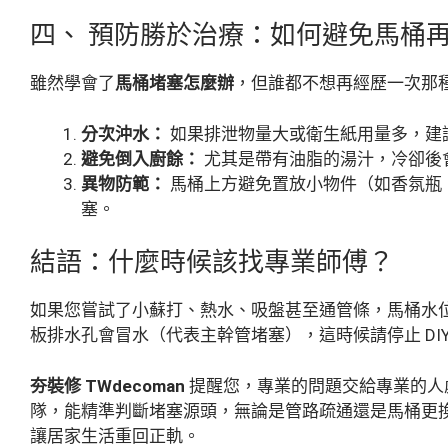
四、 預防勝於治療：如何避免馬桶
雖然學會了
馬桶堵塞怎麼辦
，但誰都不想再經歷一次那
分次沖水：
如果排泄物量大或衛生紙用量多，建
避免倒入廚餘：
尤其是帶有油脂的湯汁，冷卻後
異物防範：
馬桶上方避免置放小物件（如香氛瓶
塞。
結語：什麼時候該找專業師傅？
如果您嘗試了小蘇打、熱水、吸盤甚至通管條，馬桶水
板排水孔會冒水（代表主幹管堵塞），這時候請停止 DI
夯裝修 TWdecoman
提醒您，專業的問題交給專業的人
隊，能精準判斷堵塞源頭，無論是管路疏通還是馬桶更
讓居家生活重回正軌。