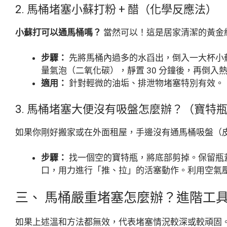
2. 馬桶堵塞小蘇打粉 + 醋（化學反應法）
小蘇打可以通馬桶嗎？
當然可以！這是居家清潔的黃金
步驟：
先將馬桶內過多的水舀出，倒入一大杯小
量氣泡（二氧化碳），靜置 30 分鐘後，再倒入
適用：
針對輕微的油垢、排泄物堵塞特別有效。
3. 馬桶堵塞大便沒有吸盤怎麼辦？（寶特
如果你剛好搬家或在外面租屋，手邊沒有通馬桶吸盤（
步驟：
找一個空的寶特瓶，將底部剪掉。保留瓶
口，用力進行「推、拉」的活塞動作。利用空氣
三、 馬桶嚴重堵塞怎麼辦？進階工
如果上述溫和方法都無效，代表堵塞情況較深或較頑固