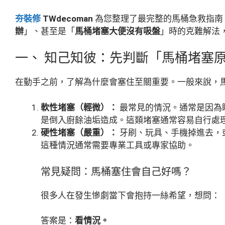
夯裝修
TWdecoman
為您整理了最完整的馬桶急救指南
辦
」、甚至是「
馬桶堵塞大便沒有吸盤
」時的克難解法
一、 知己知彼：先判斷「馬桶堵塞
在動手之前，了解為什麼會塞住至關重要。一般來說，
軟性堵塞（輕微）：
最常見的情況。通常是因為
是倒入廚餘油垢造成。這類堵塞通常容易自行處
硬性堵塞（嚴重）：
牙刷、玩具、手機掉進去，
這種情況通常需要專業工具或專家協助。
常見疑問：馬桶塞住會自己好嗎？
很多人在發生慘劇當下會抱持一絲希望，想問：
答案是：
看情況。