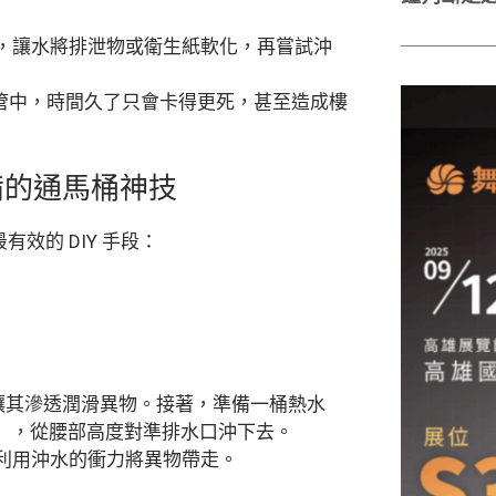
，讓水將排泄物或衛生紙軟化，再嘗試沖
管中，時間久了只會卡得更死，甚至造成樓
備的通馬桶神技
效的 DIY 手段：
鐘讓其滲透潤滑異物。接著，準備一桶熱水
），從腰部高度對準排水口沖下去。
利用沖水的衝力將異物帶走。