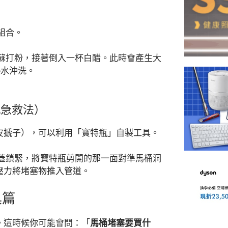
組合。
蘇打粉，接著倒入一杯白醋。此時會產生大
熱水沖洗。
瓶急救法）
皮搋子），可以利用「寶特瓶」自製工具。
蓋鎖緊，將寶特瓶剪開的那一面對準馬桶洞
壓力將堵塞物推入管道。
具篇
。這時候你可能會問：「
馬桶堵塞要買什