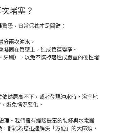
再次堵塞？
種驚恐。日常保養才是關鍵：
議分兩次沖水。
會凝固在管壁上，造成管徑變窄。
、牙刷），以免不慎掉落造成嚴重的硬性堵
位依然居高不下，或者發現沖水時，浴室地
Y，避免情況惡化。
處理。我們擁有經驗豐富的裝修與水電團
換，都能為您迅速解決「方便」的大麻煩，