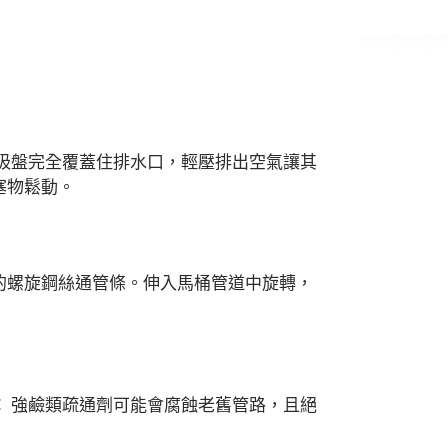
吸盤完全覆蓋住排水口，輕壓排出空氣讓其
塞物鬆動。
的螺旋鋼絲通管條。伸入馬桶管道中旋轉，
：
強鹼類疏通劑可能會腐蝕老舊管路，且絕