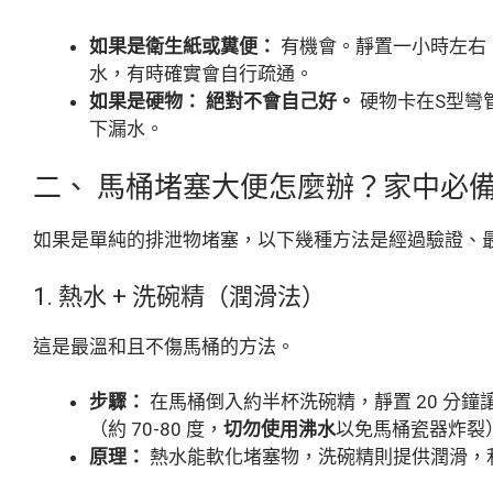
如果是衛生紙或糞便：
有機會。靜置一小時左右
水，有時確實會自行疏通。
如果是硬物：
絕對不會自己好。
硬物卡在S型彎
下漏水。
二、 馬桶堵塞大便怎麼辦？家中必
如果是單純的排泄物堵塞，以下幾種方法是經過驗證、最有
1. 熱水 + 洗碗精（潤滑法）
這是最溫和且不傷馬桶的方法。
步驟：
在馬桶倒入約半杯洗碗精，靜置 20 分
（約 70-80 度，
切勿使用沸水
以免馬桶瓷器炸裂
原理：
熱水能軟化堵塞物，洗碗精則提供潤滑，