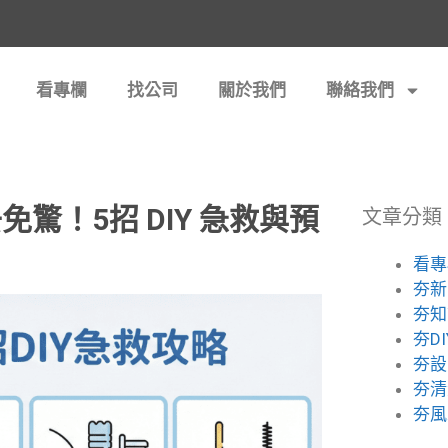
看專欄
找公司
關於我們
聯絡我們
驚！5招 DIY 急救與預
文章分類
看專
夯新
夯知
夯DI
夯設
夯清
夯風