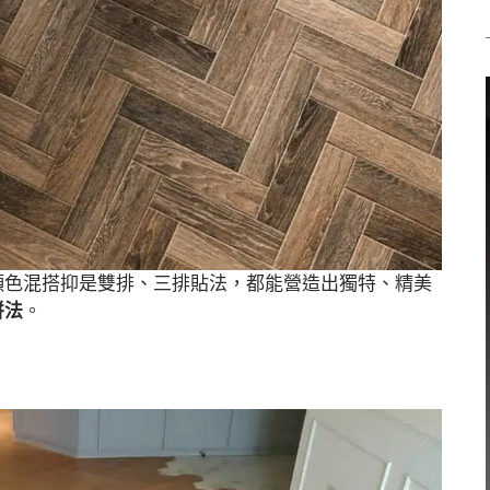
顏色混搭抑是雙排、三排貼法，都能營造出獨特、精美
拼法
。