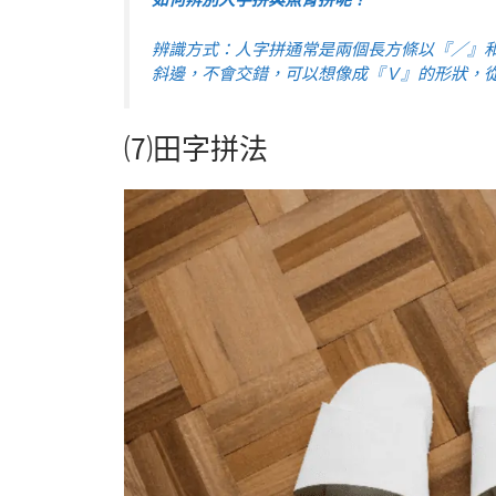
如何辨別人字拼與魚骨拼呢？
辨識方式：人字拼通常是兩個長方條以『／』
斜邊，不會交錯，可以想像成『Ｖ』的形狀，
⑺田字拼法