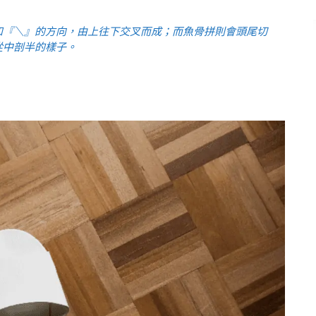
和『＼』的方向，由上往下交叉而成；而魚骨拼則會頭尾切
從中剖半的樣子。