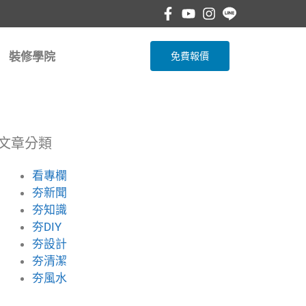
裝修學院
免費報價
文章分類
看專欄
夯新聞
夯知識
夯DIY
夯設計
夯清潔
夯風水