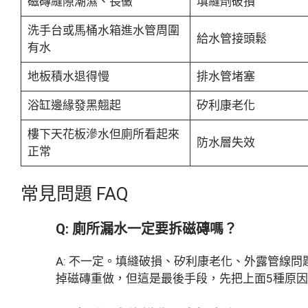
磁磚縫隙潮濕、長黴
填縫劑破損
洗手台或馬桶水箱進水管周圍
給水管接頭鬆
有水
地板積水退得慢
排水管堵塞
浴缸邊緣發黑翹起
矽利康老化
樓下天花板滲水但廁所看起來
防水層失效
正常
常見問題 FAQ
Q: 廁所漏水一定要拆磁磚嗎？
A: 不一定。填縫破損、矽利康老化、外露管線
掉磁磚重做，但這是最後手段，先把上面5種原