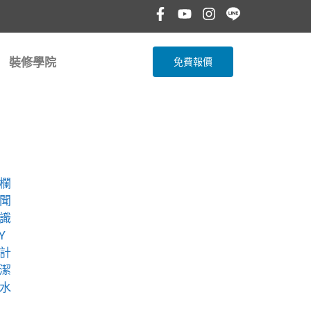
裝修學院
免費報價
欄
聞
識
Y
計
潔
水