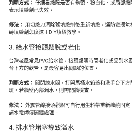
判斷方式：
仔細看縫隙是否有龜裂、粉白化、或局部縫
表示填縫劑已失效。
修法：
用切縫刀清除舊填縫劑後重新填縫，選防霉環氧樹
磚填縫劑怎麼選＋DIY填縫教學。
3. 給水管接頭鬆脫或老化
台灣老屋常見PVC給水管，接頭處隨時間老化或受到水
台下方的軟管，是最容易出問題的位置。
判斷方式：
關閉總水閥，打開馬桶水箱蓋和洗手台下方
斑。若牆壁內部漏水，則需開牆檢查。
修法：
外露管線接頭鬆脫可自行用生料帶重新纏繞固定，
請水電師傅開牆處理。
4. 排水管堵塞導致溢水