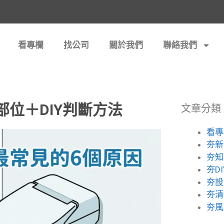
看專欄
找公司
關於我們
聯絡我們
位＋DIY判斷方法
文章分類
看專
夯新
夯知
夯DI
夯設
夯清
夯風