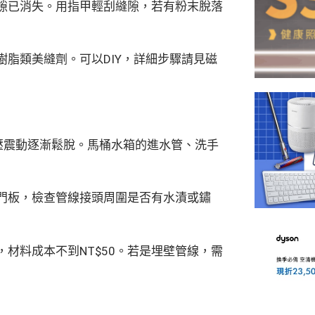
隙已消失。用指甲輕刮縫隙，若有粉末脫落
脂類美縫劑。可以DIY，詳細步驟請見磁
壓震動逐漸鬆脫。馬桶水箱的進水管、洗手
門板，檢查管線接頭周圍是否有水漬或鏽
材料成本不到NT$50。若是埋壁管線，需