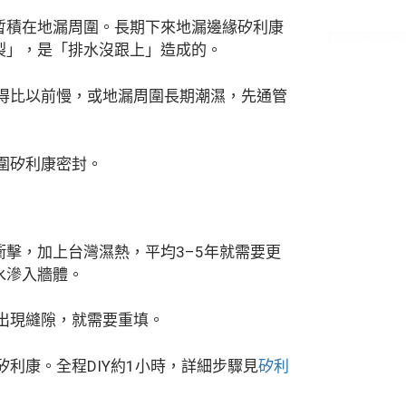
暫積在地漏周圍。長期下來地漏邊緣矽利康
裂」，是「排水沒跟上」造成的。
得比以前慢，或地漏周圍長期潮濕，先通管
圍矽利康密封。
擊，加上台灣濕熱，平均3–5年就需要更
水滲入牆體。
出現縫隙，就需要重填。
利康。全程DIY約1小時，詳細步驟見
矽利