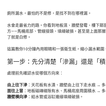
廁所漏水，最怕的不是修，是找不到在哪裡漏。
水會走最省力的路。你看到地板濕、牆壁發霉、樓下鄰
方——馬桶底部、管線接頭、填縫破損，甚至是上面那
了就是白修。
這篇教你10分鐘內用眼睛和一張衛生紙，縮小漏水範圍
第一步：先分清楚「滲漏」還是「積
處理前先確認水從哪個方向來：
由上往下滲
：天花板有水漬、牆壁由上往下走水痕 → 
面往上冒
：地板磁磚縫隙有水、馬桶底座周圍積水 → 
牆壁橫向滲
：給水管或浴缸邊緣填縫破損。