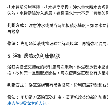
排水管部分堵塞時，排水速度變慢，沖水量大時水會短
失效，水從縫隙滲入底層。這種漏水常常不是「管線破
判斷方式：
注意沖水或淋浴時地板積水速度。如果水退
再觀察。
修法：
先用通管液或物理疏通解決堵塞，再補強地漏周
5. 浴缸邊緣矽利康脫膠
浴缸與牆壁交接處的矽利康每次泡澡、淋浴都承受水壓衝
換。矽利康一旦翹起或開裂，每次使用浴缸都會有少量
判斷方式：
浴缸邊緣若有黑色黴斑、矽利康局部翹起或
修法：
用切縫刀清除舊矽利康，清潔乾燥後填新的防霉矽
康去除5種情境懶人包
。