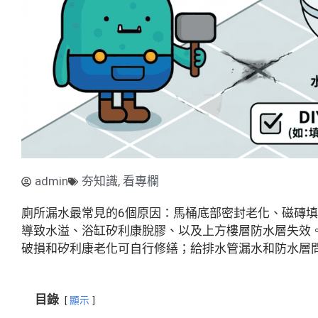
admin
夯知識
,
看專欄
廁所漏水最常見的6個原因：馬桶底部密封老化、磁磚
導致水溢、浴缸矽利康脫膠、以及上方樓層防水層失效
破損和矽利康老化可自行修繕；給排水管漏水和防水層
目錄
顯示