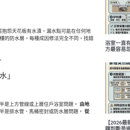
居抱怨天花板有水漬，漏水點可能在任何地
層樓的防水層。每種成因修法完全不同，找錯
浴室一直
方最容易
。
水」
多半是上方管線或上層住戶浴室問題。
由地
多半是排水管、馬桶密封或防水層問題。
從
【2026
鐘判斷是