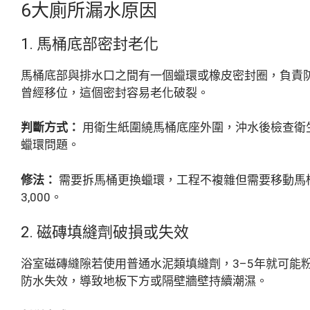
6大廁所漏水原因
1. 馬桶底部密封老化
馬桶底部與排水口之間有一個蠟環或橡皮密封圈，負責防
曾經移位，這個密封容易老化破裂。
判斷方式：
用衛生紙圍繞馬桶底座外圍，沖水後檢查衛
蠟環問題。
修法：
需要拆馬桶更換蠟環，工程不複雜但需要移動馬桶，
3,000。
2. 磁磚填縫劑破損或失效
浴室磁磚縫隙若使用普通水泥類填縫劑，3–5年就可能
防水失效，導致地板下方或隔壁牆壁持續潮濕。