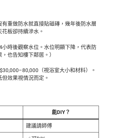
若沒有重做防水就直接貼磁磚，幾年後防水層
天花板卻持續滲水。
4小時後觀察水位。水位明顯下降，代表防
果，也告知樓下鄰居。）
,000–80,000（視浴室大小和材料）。
低但效果視情況而定。
能DIY？
建議請師傅