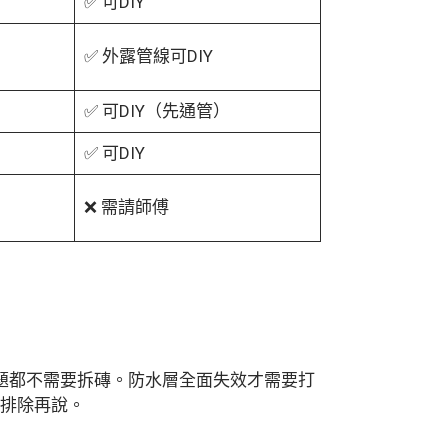
✅ 可DIY
✅ 外露管線可DIY
✅ 可DIY（先通管）
✅ 可DIY
❌ 需請師傅
問題都不需要拆磚。防水層全面失效才需要打
因排除再說。