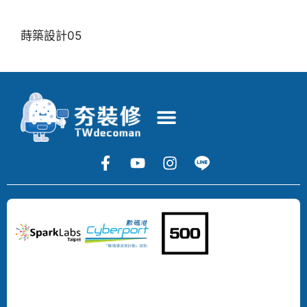
蒔築設計05
Copyright
©
2024
DECOMAN
DEVELOPMENT
LIMITED
All
Rights