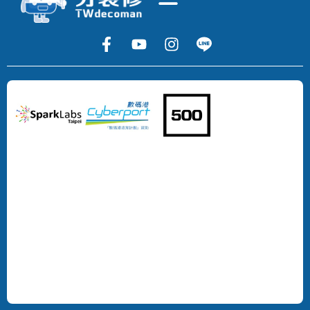
Copyright
©
2024
DECOMAN
DEVELOPMENT
LIMITED
All
Rights
Reserved.
版
權
所
有，
不
得
轉
載