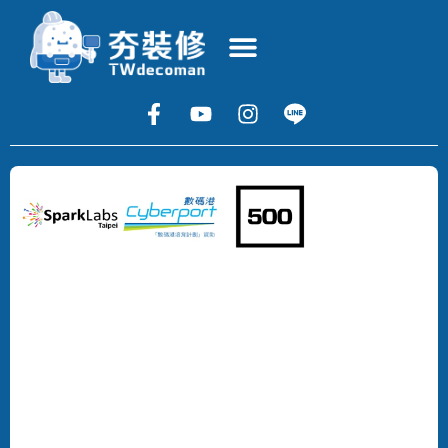
Copyright
©
2024
DECOMAN
DEVELOPMENT
LIMITED
All
Rights
Reserved.
版
權
所
有，
不
得