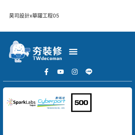
昊司設計x華躍工程05
Copyright
©
2024
DECOMAN
DEVELOPMENT
LIMITED
All
Rights