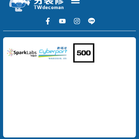
Copyright
©
2024
DECOMAN
DEVELOPMENT
LIMITED
All
Rights
Reserved.
版
權
所
有，
不
得
轉
載