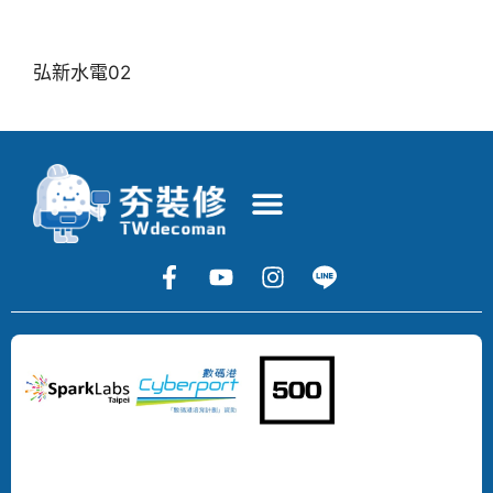
弘新水電02
Copyright
©
2024
DECOMAN
DEVELOPMENT
LIMITED
All
Rights