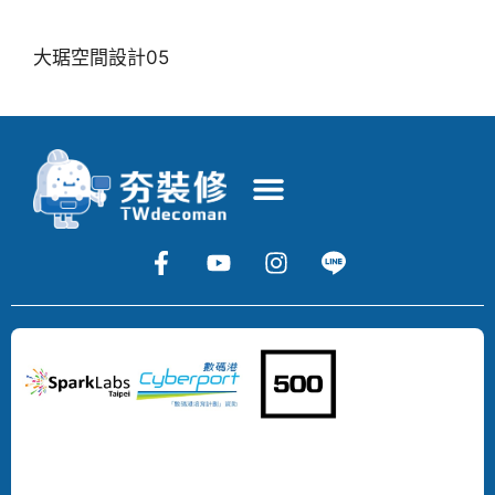
大琚空間設計05
Copyright
©
2024
DECOMAN
DEVELOPMENT
LIMITED
All
Rights