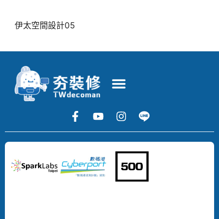
伊太空間設計05
Copyright
©
2024
DECOMAN
DEVELOPMENT
LIMITED
All
Rights