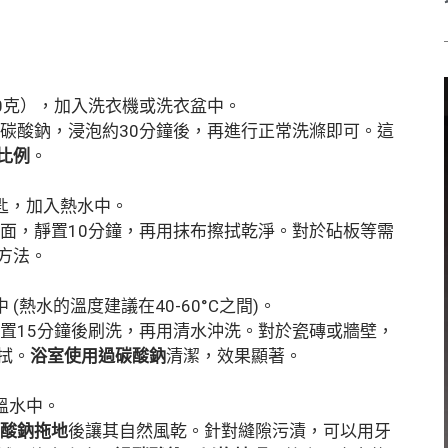
？
0克），加入洗衣機或洗衣盆中。
碳酸鈉，浸泡約30分鐘後，再進行正常洗滌即可。這
比例
。
匙，加入熱水中。
面，靜置10分鐘，再用抹布擦拭乾淨。對於砧板等需
方法。
(熱水的溫度建議在40-60°C之間)。
置15分鐘後刷洗，再用清水沖洗。對於瓷磚或牆壁，
拭。
浴室使用過碳酸鈉
清潔，效果顯著。
溫水中。
酸鈉拖地
後讓其自然風乾。針對縫隙污漬，可以用牙