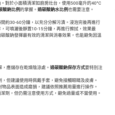
酸鈉。對於小面積清潔如廚房灶台，使用500毫升的40°C
碳酸鈉比例
的掌握。
過碳酸鈉水比例
也需要注意。
間約30-60分鐘，以充分分解污漬。浸泡完後再進行
，可噴灑後靜置10-15分鐘，再進行擦拭，效果最
過碳酸鈉發揮最有效的清潔與消毒效果，也能避免因溫
。
解，應儲存在乾燥陰涼處。
過碳酸鈉保存方式
要特別注
劑，但建議使用時佩戴手套，避免接觸眼睛及皮膚。
對物品表面造成磨損，建議依照推薦用量進行操作。
清潔劑，但仍需注意使用方式，避免過量或不當使用。