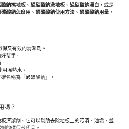
碳酸鈉擦地板
、
過碳酸鈉洗地板
、
過碳酸鈉漂白
，或是
過碳酸鈉怎麼用
、
過碳酸鈉使用方法
、
過碳酸鈉用量
，
環保又有效的清潔劑。
的好幫手。
菌。
使用溫熱水。
正確名稱為「過碳酸鈉」。
用嗎？
地板清潔劑。它可以幫助去除地板上的污漬、油垢，並
潔劑的環保替代品。