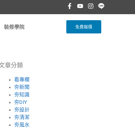
裝修學院
免費報價
文章分類
看專欄
夯新聞
夯知識
夯DIY
夯設計
夯清潔
夯風水