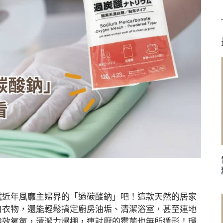
試近年風靡主婦界的「過碳酸鈉」吧！這款天然的居家
白衣物，還能輕鬆搞定廚房油垢、清潔浴室，甚至連地
強效氧氣，清潔力爆棚，連討厭的霉菌也無所遁形！環