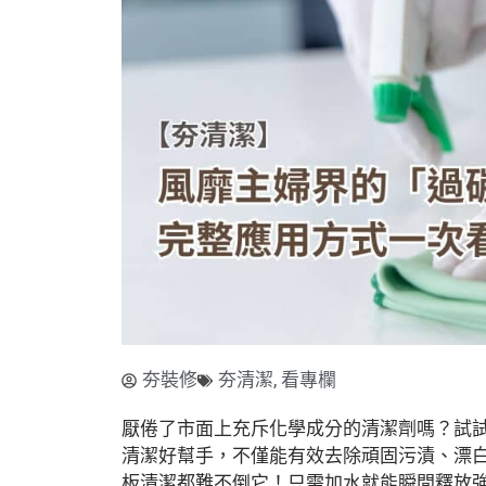
夯裝修
夯清潔
,
看專欄
厭倦了市面上充斥化學成分的清潔劑嗎？試
清潔好幫手，不僅能有效去除頑固污漬、漂
板清潔都難不倒它！只需加水就能瞬間釋放