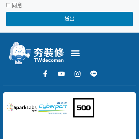
同意
送出
Copyright
©
2024
DECOMAN
DEVELOPMENT
LIMITED
All
Rights