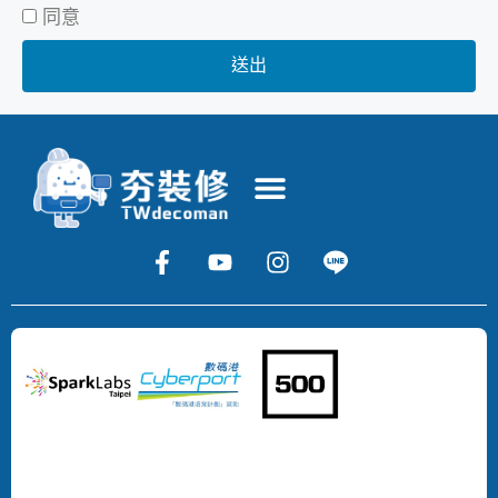
同意
送出
Copyright
©
2024
DECOMAN
DEVELOPMENT
LIMITED
All
Rights