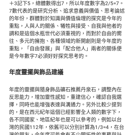
＋3記下5，總體數得出7，所以年度數字為2/5=7。
7數代表的是研究分析、追求意義與價值、思考論述
的年份，群體對於知識與價值倫理的探究是今年的
重點，人與人的關係、犧牲與接受、自我與他者的
調和是這個水瓶世代必須重視的，而對於自由的嚮
往、多元的擁抱、各種領域的新開創則是今年度的
重點，「自由發展」與「配合他人」兩者的關係便
是今年數字7必須好好探究思考的。
年度靈擺與飾品建議
年度的靈擺與隨身飾品礦石推薦丹泉石，調整內在
反思能力，增加靈性感知，重建信心，確認自我選
擇，同時也能增強表達與溝通力。另外比較少提到
的，是在西元紀年這個已經影響全人類的數字下，
各不同國家、地區紀年也是可以參考的，例如以台
灣的民國112年，依舊可以分別計算為1/3=4，在台
灣的朋友，今年度可能會有不少開拓性的事務與計