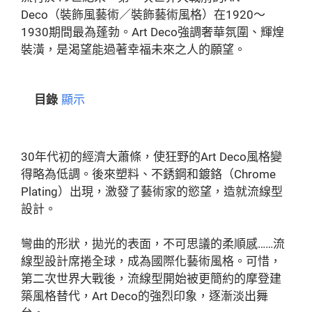
Deco（裝飾風藝術／裝飾藝術風格）在1920～
1930期間最為蓬勃。Art Deco強調奢華氛圍、輝煌
裝潢，是渴望能過著幸福未來之人的願望。
目錄
顯示
30年代初的經濟大蕭條，使狂野的Art Deco風格變
得略為低調。後來塑料、不銹鋼和鍍鉻（Chrome
Plating）出現，激發了藝術家的慾望，造就流線型
設計。
彎曲的形狀，拋光的表面，不可思議的柔順感……流
線型設計席捲全球，成為國際化藝術風格。可惜，
第二次世界大戰後，流線型開始被更簡約的摩登建
築風格替代，Art Deco的強烈印象，逐漸淡出舞