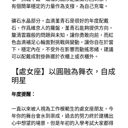
有個簡單穩定的力量作為支撐，為自己充電。
礦石水晶部分，血滴堇青石是很好的年度配戴
石，作爲維京人的羅盤，堇青石能夠提供方向，
釐清雲霧般的問題與未知，讓你勇敢向前，而紅
色血滴補足心輪面對挑戰與變動，讓你自在於當
下，穩定內在，不受外在影響而動搖思緒，建議
可以配戴成對掛飾擺於衣櫃上或衣櫃外。
【處女座】以圓融為舞衣，自成
明星
年度提醒：
一直以來被人視為工作模範生的處女座朋友，今
年你的舞台會水到渠成，過去的努力終於建構出
心中想望的場景，但是年初的入學考試大家都得