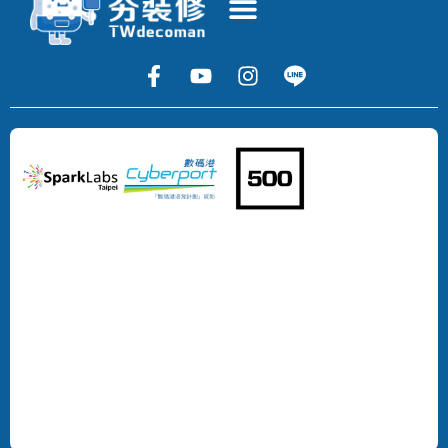
Copyright
©
2024
DECOMAN
DEVELOPMENT
LIMITED
All
Rights
Reserved.
版
權
所
有，
不
得
轉
載