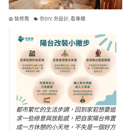
裝修喬
夯DIY
,
夯設計
,
看專欄
都市繁忙的生活步調，回到家若想要追
求一些綠意與放鬆感，把自家陽台佈置
成一方休憩的小天地，不失是一個好方