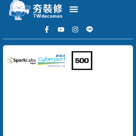
Copyright
©
2024
DECOMAN
DEVELOPMENT
LIMITED
All
Rights
Reserved.
版
權
所
有，
不
得
轉