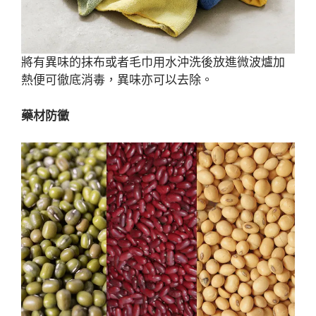
將有異味的抹布或者毛巾用水沖洗後放進微波爐加
熱便可徹底消毒，異味亦可以去除。
藥材防黴