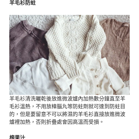
羊毛衫防蛀
羊毛衫清洗曬乾後放進微波爐內加熱數分鐘直至羊
毛衫溫熱，不用放樟腦丸等防蛀劑就可達到防蛀目
的，但是要留意不可以將濕的羊毛衫直接放進微波
爐裡加熱，否則折疊處會因高溫而受損。
榨果汁