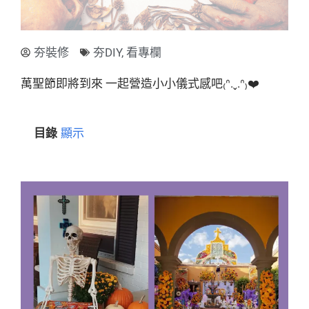
夯裝修
夯DIY
,
看專欄
萬聖節即將到來 一起營造小小儀式感吧₍ᐢ.ˬ.ᐢ₎❤️
目錄
顯示