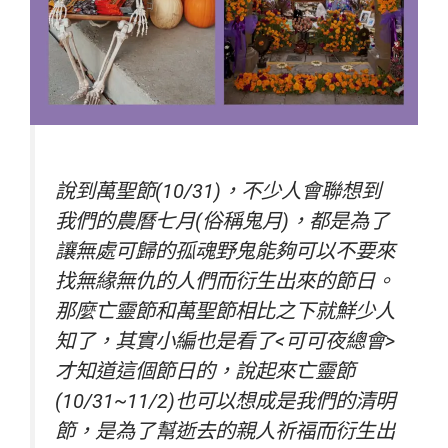
說到萬聖節(10/31)，不少人會聯想到
我們的農曆七月(俗稱鬼月)，都是為了
讓無處可歸的孤魂野鬼能夠可以不要來
找無緣無仇的人們而衍生出來的節日。
那麼亡靈節和萬聖節相比之下就鮮少人
知了，其實小編也是看了<可可夜總會>
才知道這個節日的，說起來亡靈節
(10/31~11/2)也可以想成是我們的清明
節，是為了幫逝去的親人祈福而衍生出