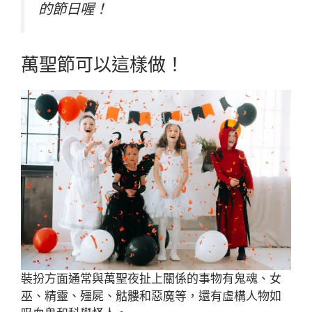
的節日喔！
萬聖節可以這樣做！
裝扮方面通常與萬聖夜扯上關係的事物有鬼魂、女
巫、精靈、殭屍、骷髏和惡魔等，還有虛構人物如