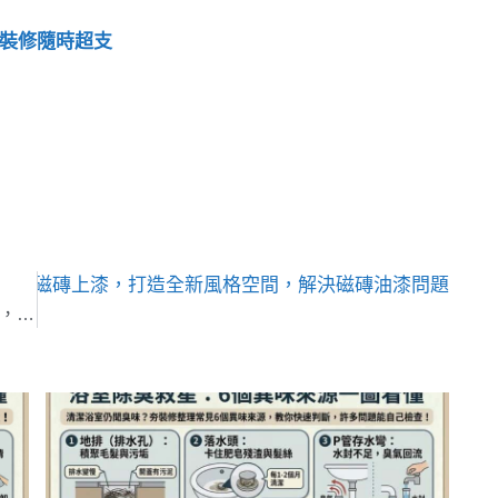
 裝修隨時超支
何替磁磚上漆，打造全新風格空間，解決磁磚油漆問題
【專訪】我把警察局變漂亮了！從建築到室內，戶力設計陳怡瑾的設計空間美學