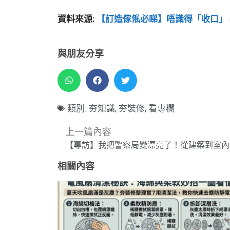
資料來源:
【訂造傢俬必睇】唔識得「收口」
與朋友分享
類別:
夯知識
,
夯裝修
,
看專欄
下一篇內容
【磁磚上漆】輕鬆改造！教你如
上一篇內容
相關內容