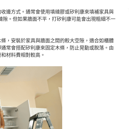
的收邊方式。通常會使用填縫膠或矽利康來填補家具與
縫隙。但如果牆面不平，打矽利康可能會出現粗細不一
木條，安裝於家具與牆面之間的較大空隙，適合如櫃體
傅通常會搭配矽利康來固定木條，防止晃動或脫落。由
費和材料費相對較高。