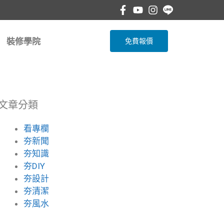
裝修學院
免費報價
文章分類
看專欄
夯新聞
夯知識
夯DIY
夯設計
夯清潔
夯風水