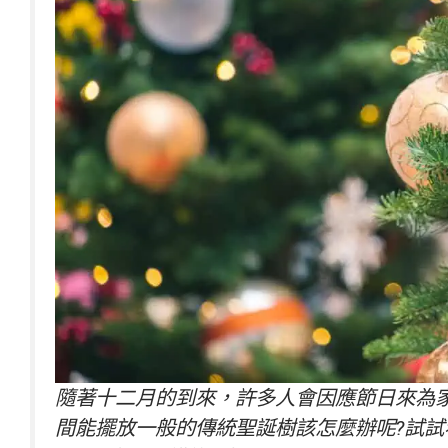
隨著十二月的到來，許多人會因應節日來為
間能擺放一般的傳統聖誕樹該怎麼辦呢?試