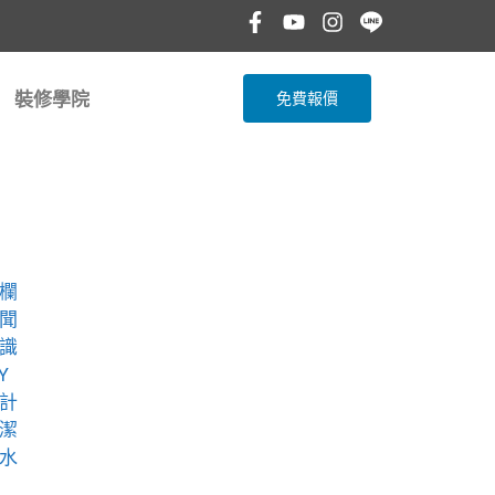
裝修學院
免費報價
欄
聞
識
Y
計
潔
水