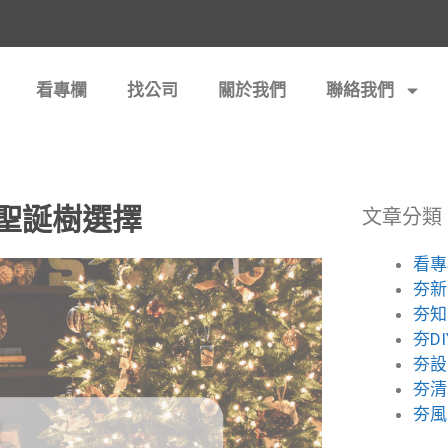
看專欄
找公司
關於我們
聯絡我們
作聖誕樹選擇
文章分類
看專
夯新
夯知
夯DI
夯設
夯清
夯風