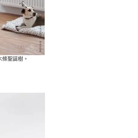
木條聖誕樹。