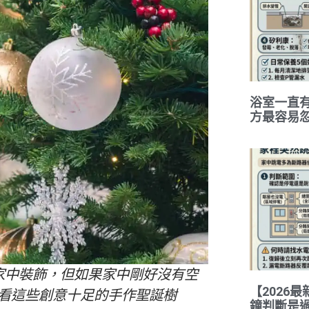
浴室一直
方最容易
家中裝飾，但如果家中剛好沒有空
【2026
試看這些創意十足的手作聖誕樹
鐘判斷是