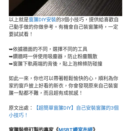
以上就是
窗簾DIY安裝
的3個小技巧，提供給喜歡自
己動手做的你做參考。有機會自己裝窗簾時，一定
要試試看！
➥依據牆面的不同，選擇不同的工具
➥鑽牆時一併使用吸塵器，防止粉塵飄散
➥窗簾下軌兩端的背後，貼上泡棉條防碰撞
如此一來，你也可以帶著輕鬆愉快的心，順利為你
家的窗戶披上好看的新衣，你會發現原來自己裝窗
簾一點都不難，而且超有成就感！
原文出處：
【超簡單窗簾DIY】自己安裝窗簾的3個
小技巧！
窗簾裝修訂製的專家《
MSBT幔室布緹
》