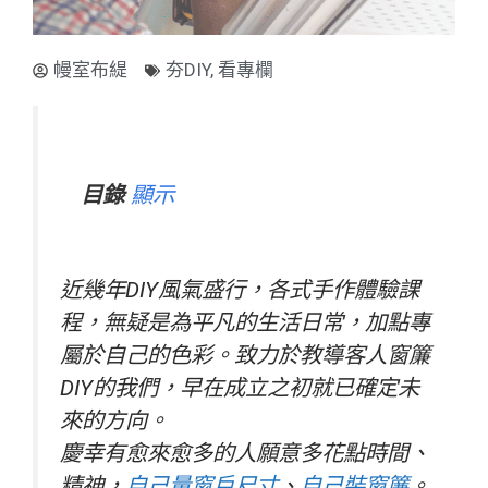
幔室布緹
夯DIY
,
看專欄
目錄
顯示
近幾年DIY風氣盛行，各式手作體驗課
程，無疑是為平凡的生活日常，加點專
屬於自己的色彩。致力於教導客人窗簾
DIY的我們，早在成立之初就已確定未
來的方向。
慶幸有愈來愈多的人願意多花點時間、
精神，
自己量窗戶尺寸
、
自己裝窗簾
。