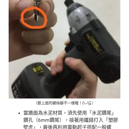
（跟上面的螺絲腳不一樣喔！(
•̀ᴗ•́
)و ̑̑）
當牆面為水泥材質，須先使用「水泥鑽尾」
鑽孔（6mm鑽尾），接著用鐵錘打入「塑膠
壁虎」，最後再利用電動起子搭配一般螺