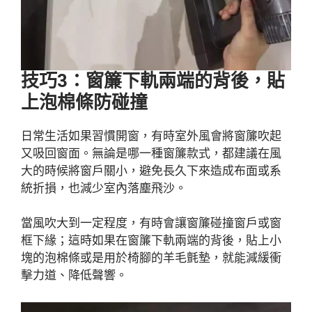
技巧3：窗簾下軌兩端的背後，貼
上泡棉條防碰撞
日常生活如果習慣開窗，有時室外風會將窗簾吹起
又吸回窗面。無論是哪一種窗簾款式，都建議在風
大的時候將窗戶關小，避免長久下來造成布面或系
統折損，也減少室內落塵飛沙。
當風吹大到一定程度，有時會讓窗簾碰撞窗戶或窗
框下緣；這時如果在窗簾下軌兩端的背後，貼上小
塊的泡棉條或是用於椅腳的羊毛氈墊，就能減緩衝
擊力道、降低聲響。